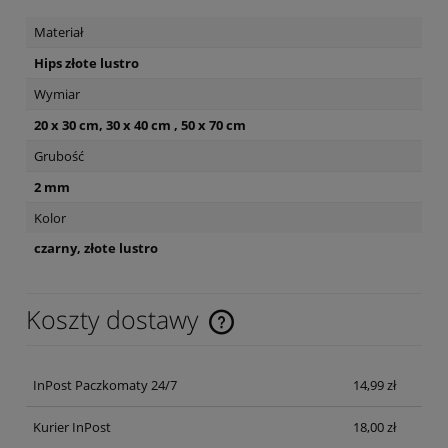
Materiał
Hips złote lustro
Wymiar
20 x 30 cm, 30 x 40 cm , 50 x 70 cm
Grubość
2 mm
Kolor
czarny, złote lustro
Koszty dostawy
Cena nie zawiera ewentualnych kosztów płatności
InPost Paczkomaty 24/7
14,99 zł
Kurier InPost
18,00 zł