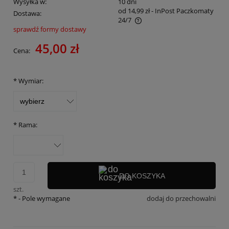
Wysyłka w:
10 dni
od 14,99 zł
- InPost Paczkomaty
Dostawa:
24/7
sprawdź formy dostawy
Cena nie zawiera ewentualnych kosztów płatności
45,00 zł
Cena:
*
Wymiar:
*
Rama:
DO KOSZYKA
szt.
*
- Pole wymagane
dodaj do przechowalni