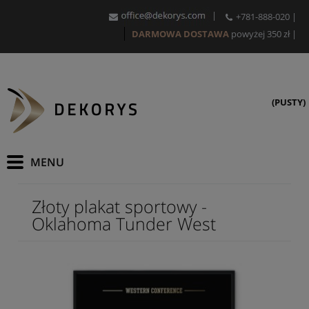
|
+781-888-020
|
DARMOWA DOSTAWA
powyżej 350 zł
|
(PUSTY)
Złoty plakat sportowy -
Oklahoma Tunder West