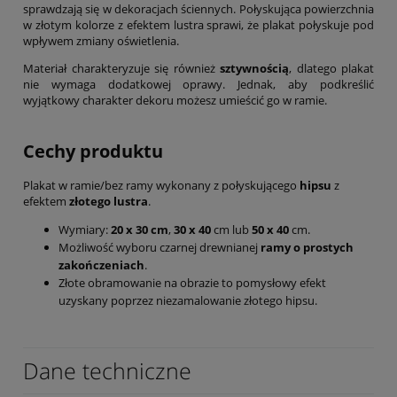
sprawdzają się w dekoracjach ściennych. Połyskująca powierzchnia
w złotym kolorze z efektem lustra sprawi, że plakat połyskuje pod
wpływem zmiany oświetlenia.
Materiał charakteryzuje się również
sztywnością
, dlatego plakat
nie wymaga dodatkowej oprawy. Jednak, aby podkreślić
wyjątkowy charakter dekoru możesz umieścić go w ramie.
Cechy produktu
Plakat w ramie/bez ramy wykonany z połyskującego
hipsu
z
efektem
złotego lustra
.
Wymiary:
20 x 30 cm
,
30 x 40
cm lub
50 x 40
cm.
Możliwość wyboru czarnej drewnianej
ramy o prostych
zakończeniach
.
Złote obramowanie na obrazie to pomysłowy efekt
uzyskany poprzez niezamalowanie złotego hipsu.
Dane techniczne