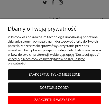
O NAS
Dbamy o Twoją prywatność
MOJE KONTO
Pliki cookies i pokrewne im technologie umożliwiają poprawne
działanie strony i pomagają nam dostosować ofertę do Twoich
potrzeb. Możesz zaakceptować wykorzystanie przez nas
wszystkich tych plików i przejść do sklepu lub dostosować użycie
PŁATNOŚCI I DOSTAWA
plików do swoich preferencji, wybierając opcję "Dostosuj zgody".
Więcej o plikach cookies przeczytasz w naszej Polityce
prywatności.
POMOC
ZAAKCEPTUJ TYLKO NIEZBĘDNE
DOSTOSUJ ZGODY
ZAAKCEPTUJ WSZYSTKIE