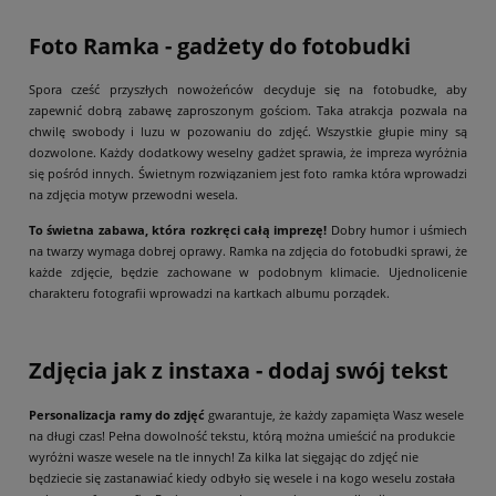
Foto Ramka - gadżety do fotobudki
Spora cześć przyszłych nowożeńców decyduje się na fotobudke, aby
zapewnić dobrą zabawę zaproszonym gościom. Taka atrakcja pozwala na
chwilę swobody i luzu w pozowaniu do zdjęć. Wszystkie głupie miny są
dozwolone. Każdy dodatkowy weselny gadżet sprawia, że impreza wyróżnia
się pośród innych. Świetnym rozwiązaniem jest foto ramka która wprowadzi
na zdjęcia motyw przewodni wesela.
To świetna zabawa, która rozkręci całą imprezę!
Dobry humor i uśmiech
na twarzy wymaga dobrej oprawy. Ramka na zdjęcia do fotobudki sprawi, że
każde zdjęcie, będzie zachowane w podobnym klimacie. Ujednolicenie
charakteru fotografii wprowadzi na kartkach albumu porządek.
Zdjęcia jak z instaxa - dodaj swój tekst
Personalizacja ramy do zdjęć
gwarantuje, że każdy zapamięta Wasz wesele
na długi czas! Pełna dowolność tekstu, którą można umieścić na produkcie
wyróżni wasze wesele na tle innych! Za kilka lat sięgając do zdjęć nie
będziecie się zastanawiać kiedy odbyło się wesele i na kogo weselu została