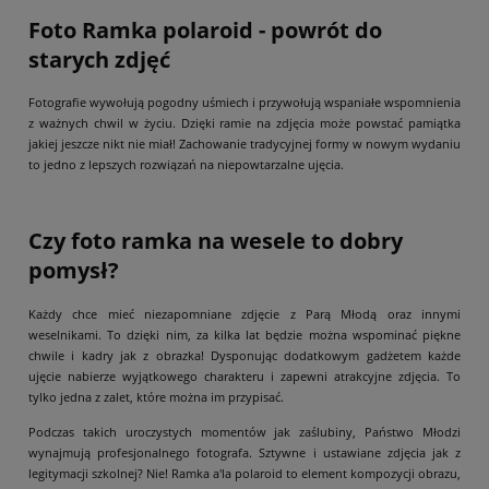
Foto Ramka polaroid - powrót do
starych zdjęć
Fotografie wywołują pogodny uśmiech i przywołują wspaniałe wspomnienia
z ważnych chwil w życiu. Dzięki ramie na zdjęcia może powstać pamiątka
jakiej jeszcze nikt nie miał! Zachowanie tradycyjnej formy w nowym wydaniu
to jedno z lepszych rozwiązań na niepowtarzalne ujęcia.
Czy foto ramka na wesele to dobry
pomysł?
Każdy chce mieć niezapomniane zdjęcie z Parą Młodą oraz innymi
weselnikami. To dzięki nim, za kilka lat będzie można wspominać piękne
chwile i kadry jak z obrazka! Dysponując dodatkowym gadżetem każde
ujęcie nabierze wyjątkowego charakteru i zapewni atrakcyjne zdjęcia. To
tylko jedna z zalet, które można im przypisać.
Podczas takich uroczystych momentów jak zaślubiny, Państwo Młodzi
wynajmują profesjonalnego fotografa. Sztywne i ustawiane zdjęcia jak z
legitymacji szkolnej? Nie! Ramka a'la polaroid to element kompozycji obrazu,