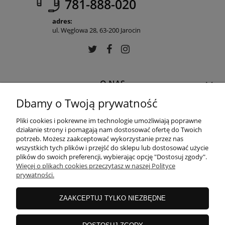
781-888-020
adres:
ul. Węglowa 28, 63-200 Jarocin
O NAS
Dbamy o Twoją prywatność
MOJE KONTO
Pliki cookies i pokrewne im technologie umożliwiają poprawne
działanie strony i pomagają nam dostosować ofertę do Twoich
potrzeb. Możesz zaakceptować wykorzystanie przez nas
wszystkich tych plików i przejść do sklepu lub dostosować użycie
PŁATNOŚCI I DOSTAWA
plików do swoich preferencji, wybierając opcję "Dostosuj zgody".
Więcej o plikach cookies przeczytasz w naszej Polityce
prywatności.
POMOC
ZAAKCEPTUJ TYLKO NIEZBĘDNE