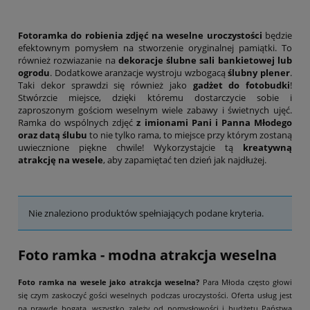
Fotoramka do robienia zdjęć na weselne uroczystości
będzie
efektownym pomysłem na stworzenie oryginalnej pamiątki. To
również rozwiazanie na
dekoracje ślubne sali bankietowej lub
ogrodu
. Dodatkowe aranżacje wystroju wzbogacą
ślubny plener
.
Taki dekor sprawdzi się również jako
gadżet do fotobudki
!
Stwórzcie miejsce, dzięki któremu dostarczycie sobie i
zaproszonym gościom weselnym wiele zabawy i świetnych ujęć.
Ramka do wspólnych zdjęć
z imionami Pani i Panna Młodego
oraz datą ślubu
to nie tylko rama, to miejsce przy którym zostaną
uwiecznione piękne chwile! Wykorzystajcie tą
kreatywną
atrakcję na wesele
, aby zapamiętać ten dzień jak najdłużej.
Nie znaleziono produktów spełniających podane kryteria.
Foto ramka - modna atrakcja weselna
Foto ramka na wesele jako atrakcja weselna?
Para Młoda często głowi
się czym zaskoczyć gości weselnych podczas uroczystości. Oferta usług jest
na prawdę bogata, wszystko zależy od pomysłowości i budżetu Państwa