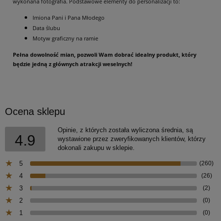
wykonana fotografia. Podstawowe elementy do personalizacji to:
Imiona Pani i Pana Młodego
Data ślubu
Motyw graficzny na ramie
Pełna dowolność mian, pozwoli Wam dobrać idealny produkt, który
będzie jedną z głównych atrakcji weselnych!
Ocena sklepu
Opinie, z których została wyliczona średnia, są
4.9
wystawione przez zweryfikowanych klientów, którzy
dokonali zakupu w sklepie.
5
(260)
4
(26)
3
(2)
2
(0)
1
(0)