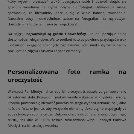
który wypełni przestrzeń wokół pozujących osób i pozwoli skupić się
gościom weselnym na czymś innym niż fotograf. Odwrócenie uwagi
spowoduje, że biesiadnicy poczują się o wiele bardziej swobodnie.
Naturalne pozy i uśmiechnięte twarze na fotografiach są najlepszym
dowodem na to, że ten dzień był wyjątkowy!
Na zdjęciu
najważniejsi są goście i nowożeńcy
- to oni pozują z pełną
dostojnością i elegancjom. Warto podkreślić to co powinno przyciągać wzrok
i odwrócić uwagę od zbędnych rozpraszaczy. Foto ramka wyróżnia osoby
pozujące do zdjęcia i zasłania zbędne elementy.
Personalizowana foto ramka na
uroczystość
Większość Par Młodych chce, aby ich uroczystość została zorganizowane w
określonym stylu. Przewodni motyw wesela wskazuje kolorystykę i wzory,
którymi powinno się kierować podczas dalszego wyboru dekoracji sali, albo
kościoła. Ważne jest to, aby wszystkie elementy dekoracyjne współgrały ze
sobą i tworzyły spójną całość. Dekorys oferuje dobór grafiki oraz dowolnego
tekstu, tak aby w 100 % została zrealizowana wizja i pomysł Państwa
Młodych na ich atrakcję weselną.