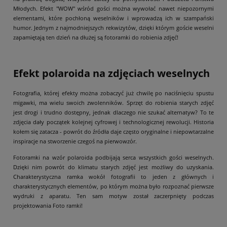
Młodych. Efekt "WOW" wśród gości można wywołać nawet niepozornymi
elementami, które pochłoną weselników i wprowadzą ich w szampański
humor. Jednym z najmodniejszych rekwizytów, dzięki którym goście weselni
zapamiętają ten dzień na dłużej są fotoramki do robienia zdjęć!
Efekt polaroida na zdjęciach weselnych
Fotografia, której efekty można zobaczyć już chwilę po naciśnięciu spustu
migawki, ma wielu swoich zwolenników. Sprzęt do robienia starych zdjęć
jest drogi i trudno dostępny, jednak dlaczego nie szukać alternatyw? To te
zdjęcia dały początek kolejnej cyfrowej i technologicznej rewolucji. Historia
kołem się zatacza - powrót do źródła daje często oryginalne i niepowtarzalne
inspiracje na stworzenie czegoś na pierwowzór.
Fotoramki na wzór polaroida podbijają serca wszystkich gości weselnych.
Dzięki nim powrót do klimatu starych zdjęć jest możliwy do uzyskania.
Charakterystyczna ramka wokół fotografii to jeden z głównych i
charakterystycznych elementów, po którym można było rozpoznać pierwsze
wydruki z aparatu. Ten sam motyw został zaczerpnięty podczas
projektowania Foto ramki!