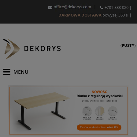
|
+781-888-020
|
DARMOWA DOSTAWA
powyżej 350 zł
|
(PUSTY)