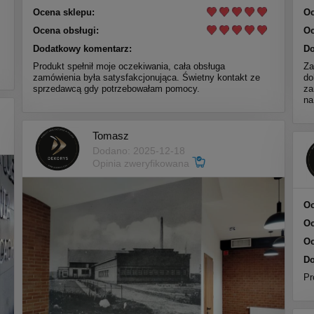
Ocena sklepu:
Oc
Ocena obsługi:
Oc
Dodatkowy komentarz:
Do
Produkt spełnił moje oczekiwania, cała obsługa
Za
zamówienia była satysfakcjonująca. Świetny kontakt ze
do
sprzedawcą gdy potrzebowałam pomocy.
za
na
Tomasz
Dodano: 2025-12-18
Opinia zweryfikowana
Oc
Oc
Oc
Do
Pr