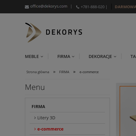
|
+781-888-020
|
DARMOWA
MEBLE
FIRMA
DEKORACJE
TA
»
»
Strona główna
FIRMA
e-commerce
Menu
FIRMA
Litery 3D
e-commerce