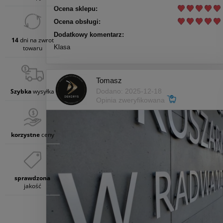
Ocena sklepu:
Ocena obsługi:
Dodatkowy komentarz:
14
dni na zwrot
Klasa
towaru
Tomasz
Szybka
wysyłka
Dodano: 2025-12-18
Opinia zweryfikowana
korzystne
ceny
sprawdzona
jakość