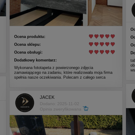
Oc
Ocena produktu:
Oc
Ocena sklepu:
Oc
Ocena obsługi:
Do
Dodatkowy komentarz:
ta
ob
Wykonana fototapeta z powierzonego zdjęcia
ws
zamawiającego na zadaniu, które realizowała moja firma
spełnia nasze oczekiwania. Polecam z całego serca
JACEK
Dodano: 2025-11-02
Opinia zweryfikowana