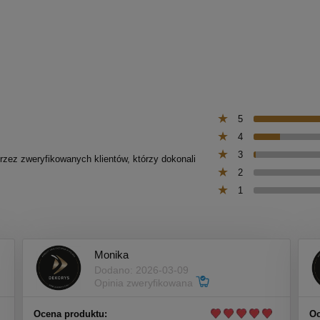
5
4
3
przez zweryfikowanych klientów, którzy dokonali
2
1
Monika
Dodano: 2026-03-09
Opinia zweryfikowana
Ocena produktu:
Oc