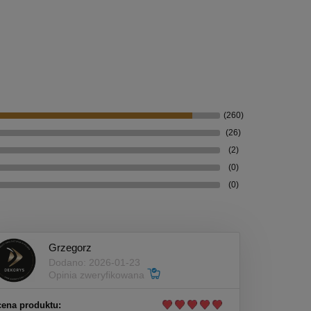
(260)
(26)
(2)
(0)
(0)
Grzegorz
Dodano: 2026-01-23
Opinia zweryfikowana
ena produktu: