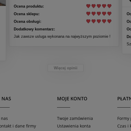
Ocena produktu:
Ocena sklepu:
Oc
Ocena obsługi:
Oc
Dodatkowy komentarz:
Oc
Jak zawsze usluga wykonana na najwyższym poziomie !
Do
Sz
Więcej opinii
 NAS
MOJE KONTO
PŁAT
 nas
Twoje zamówienia
Formy 
ontakt i dane firmy
Ustawienia konta
Czas i