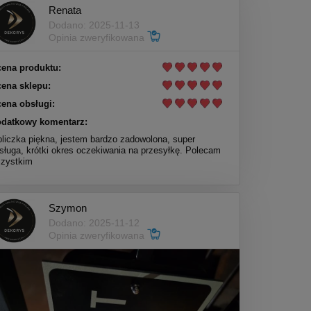
Renata
Dodano: 2025-11-13
Opinia zweryfikowana
ena produktu:
ena sklepu:
ena obsługi:
datkowy komentarz:
bliczka piękna, jestem bardzo zadowolona, super
sługa, krótki okres oczekiwania na przesyłkę. Polecam
zystkim
Szymon
Dodano: 2025-11-12
Opinia zweryfikowana