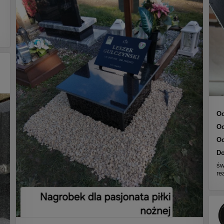
Oc
Oc
Oc
Do
św
re