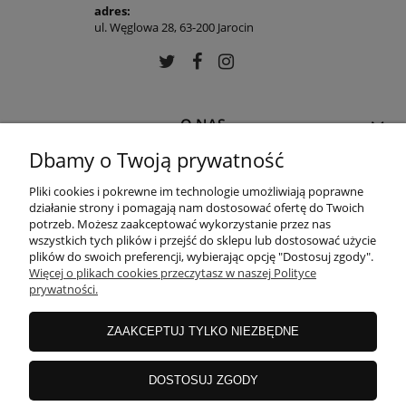
adres:
ul. Węglowa 28, 63-200 Jarocin
O NAS
Dbamy o Twoją prywatność
MOJE KONTO
Pliki cookies i pokrewne im technologie umożliwiają poprawne
działanie strony i pomagają nam dostosować ofertę do Twoich
potrzeb. Możesz zaakceptować wykorzystanie przez nas
wszystkich tych plików i przejść do sklepu lub dostosować użycie
PŁATNOŚCI I DOSTAWA
plików do swoich preferencji, wybierając opcję "Dostosuj zgody".
Więcej o plikach cookies przeczytasz w naszej Polityce
prywatności.
POMOC
ZAAKCEPTUJ TYLKO NIEZBĘDNE
DOSTOSUJ ZGODY