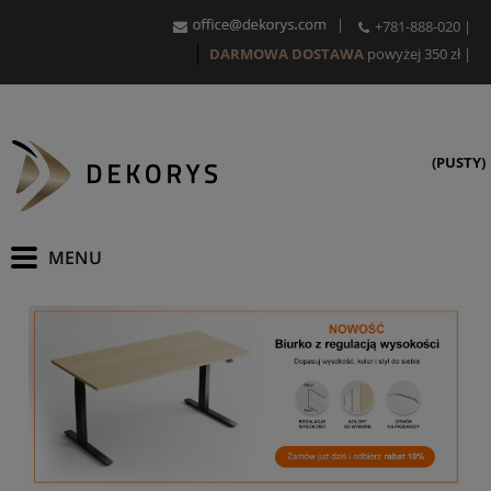
|
+781-888-020
|
DARMOWA DOSTAWA
powyżej 350 zł
|
(PUSTY)