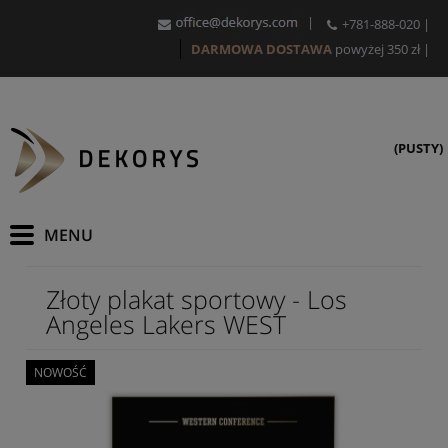
|
+781-888-020
|
DARMOWA DOSTAWA
powyżej 350 zł
|
(PUSTY)
Złoty plakat sportowy - Los
Angeles Lakers WEST
NOWOŚĆ