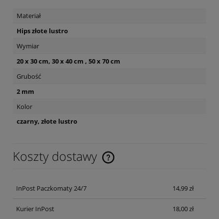
Materiał
Hips złote lustro
Wymiar
20 x 30 cm, 30 x 40 cm , 50 x 70 cm
Grubość
2 mm
Kolor
czarny, złote lustro
Koszty dostawy
Cena nie zawiera ewentualnych kosztów płatności
InPost Paczkomaty 24/7
14,99 zł
Kurier InPost
18,00 zł