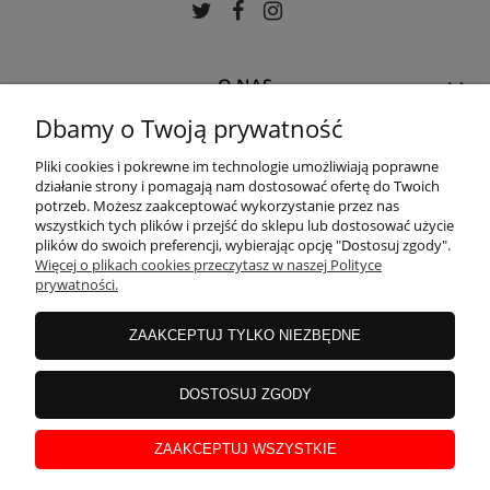
O NAS
Dbamy o Twoją prywatność
MOJE KONTO
Pliki cookies i pokrewne im technologie umożliwiają poprawne
działanie strony i pomagają nam dostosować ofertę do Twoich
potrzeb. Możesz zaakceptować wykorzystanie przez nas
wszystkich tych plików i przejść do sklepu lub dostosować użycie
PŁATNOŚCI I DOSTAWA
plików do swoich preferencji, wybierając opcję "Dostosuj zgody".
Więcej o plikach cookies przeczytasz w naszej Polityce
prywatności.
POMOC
ZAAKCEPTUJ TYLKO NIEZBĘDNE
DOSTOSUJ ZGODY
ZAAKCEPTUJ WSZYSTKIE