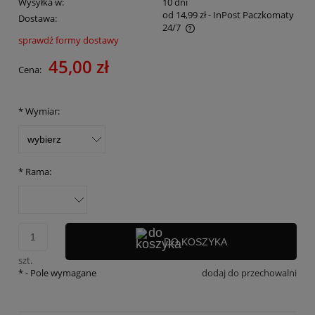
Wysyłka w:
10 dni
od 14,99 zł
- InPost Paczkomaty
Dostawa:
24/7
sprawdź formy dostawy
Cena nie zawiera ewentualnych kosztów płatności
45,00 zł
Cena:
*
Wymiar:
*
Rama:
DO KOSZYKA
szt.
*
- Pole wymagane
dodaj do przechowalni