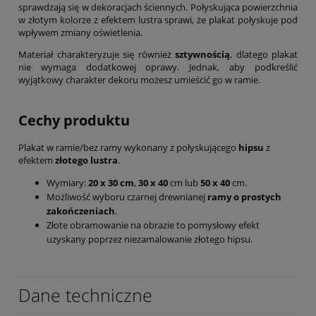
sprawdzają się w dekoracjach ściennych. Połyskująca powierzchnia
w złotym kolorze z efektem lustra sprawi, że plakat połyskuje pod
wpływem zmiany oświetlenia.
Materiał charakteryzuje się również
sztywnością
, dlatego plakat
nie wymaga dodatkowej oprawy. Jednak, aby podkreślić
wyjątkowy charakter dekoru możesz umieścić go w ramie.
Cechy produktu
Plakat w ramie/bez ramy wykonany z połyskującego
hipsu
z
efektem
złotego lustra
.
Wymiary:
20 x 30 cm
,
30 x 40
cm lub
50 x 40
cm.
Możliwość wyboru czarnej drewnianej
ramy o prostych
zakończeniach
.
Złote obramowanie na obrazie to pomysłowy efekt
uzyskany poprzez niezamalowanie złotego hipsu.
Dane techniczne